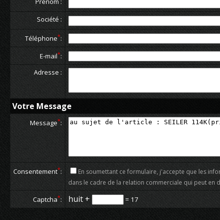
Prénom :
Société :
*
Téléphone
:
*
E-mail
:
Adresse :
Votre Message
*
Message
:
*
Consentement
:
En soumettant ce formulaire, j'accepte que les info
dans le cadre de la relation commerciale qui peut en 
*
huit +
= 17
Captcha
: