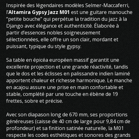
Inspirée des légendaires modèles Selmer-Maccaferri,
l’
Altamira Gypsy Jazz M01
est une guitare manouche
“petite bouche” qui perpétue la tradition du jazz à la
Django avec élégance et authenticité. Élaborée à
partir d’essences nobles soigneusement
sélectionnées, elle offre un son clair, mordant et
puissant, typique du style gypsy.
Sa table en épicéa européen massif garantit une
excellente projection et une grande réactivité, tandis
que le dos et les éclisses en palissandre indien laminé
apportent chaleur et richesse harmonique. Le manche
en acajou assure une prise en main confortable et
stable, complété par une touche en ébène de 19
frettes, sobre et précise.
Avec son diapason long de 670 mm, ses proportions
généreuses (caisse de 40 cm de large pour 9,84 cm de
profondeur) et sa finition satinée naturelle, la M01
respecte les codes esthétiques et sonores des grands